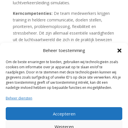
luchtverkeersleiding-simulaties.
Kerncompetenties:
De team medewerkers krijgen
training in heldere communicatie, doelen stellen,
prioriteren, probleemoplossing, flexibiliteit en
stressbeheer. Dit zijn allemaal essentiële vaardigheden
uit de luchtvaartwereld die zich in de praktijk bewezen
hebben.
Beheer toestemming
Luchtvaartinspiratie:
De trainingen zijn o.a.
Om de beste ervaringen te bieden, gebruiken wij technologieën zoals
gebaseerd op de samenwerking van
cookies om informatie over je apparaat op te slaan en/of te
cockpitbemanningen in commerciële vliegtuigen,
raadplegen. Door in te stemmen met deze technologieën kunnen wij
militaire jets en marine helikopters.
gegevens zoals surfgedrag of unieke ID's op deze site verwerken. Als je
geen toestemming geeft of uw toestemming intrekt, kan dit een
Hands-on ervaring:
Deelnemers leren via realistische
nadelige invloed hebben op bepaalde functies en mogelijkheden.
simulaties het belang van samenwerking, rolverdeling
Beheer diensten
en probleemoplossing.
Toepassing op werkvloer:
Teamleden ontdekken
Accepteren
hoe zij deze basis teamvaardigheden direct praktisch
vertaald kunnen worden naar hun dagelijkse werk en -
Weigeren