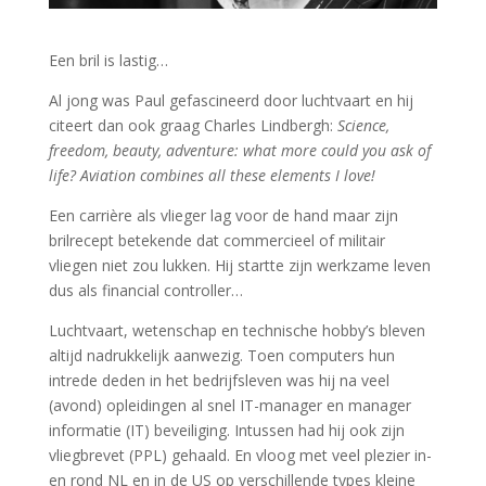
Een bril is lastig…
Al jong was Paul gefascineerd door luchtvaart en hij
citeert dan ook graag Charles Lindbergh:
Science,
freedom, beauty, adventure: what more could you ask of
life? Aviation combines all these elements I love!
Een carrière als vlieger lag voor de hand maar zijn
brilrecept betekende dat commercieel of militair
vliegen niet zou lukken. Hij startte zijn werkzame leven
dus als financial controller…
Luchtvaart, wetenschap en technische hobby’s bleven
altijd nadrukkelijk aanwezig. Toen computers hun
intrede deden in het bedrijfsleven was hij na veel
(avond) opleidingen al snel IT-manager en manager
informatie (IT) beveiliging. Intussen had hij ook zijn
vliegbrevet (PPL) gehaald. En vloog met veel plezier in-
en rond NL en in de US op verschillende types kleine