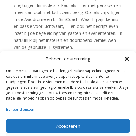
vliegtuigen. Inmiddels is Paul als IT-er met pensioen en
meer dan ooit met luchtvaart bezig. O.a. als vrijwilliger
in de Aviodrome en bij SimCoach. Waar hij zijn kennis
en passie voor luchtvaart, IT en ook het bedrijfsleven
inzet bij de begeleiding van gasten en evenementen. En
natuurlijk bij het instellen en doorlopend vernieuwen
van de gebruikte IT-systemen.
Beheer toestemming
Paul volgde de ontwikkelingen vanaf de eerste
‘draadmodelletjes’ tot de huidige realistische (AI/VR)
Om de beste ervaringen te bieden, gebruiken wij technologieën zoals
simulator systemen, ook toen hij nog actief vlieger
cookies om informatie over je apparaat op te slaan en/of te
was.
raadplegen. Door in te stemmen met deze technologieën kunnen wij
gegevens zoals surfgedrag of unieke ID's op deze site verwerken. Als je
Met wel het motto van een van zijn andere vlieghelden
geen toestemming geeft of uw toestemming intrekt, kan dit een
in gedachten:
Technology is no substitute for experience,
nadelige invloed hebben op bepaalde functies en mogelijkheden.
skill and judgement (
Chesley “Sully” Sullenberger).
Beheer diensten
Ervaringen sparen met levensechte technische
hulpmiddelen en goede begeleiding versterken je
competenties! Zonder de gebruikelijke risico’s en
Accepteren
(hoge) kosten.